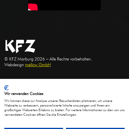
© KFZ Marburg 2026 ‒ Alle Rechte vorbehalten.
Webdesign
mellow GmbH
Gefördert durch:
Mitglied bei:
Wir verwenden Cookies
Wir können diese zur Analyse unserer Besucherdaten platzieren, um unsere
Webseite zu verbessern, personalisierte Inhalte anzuzeigen und Ihnen ein
großartiges Webseiten-Erlebnis zu bieten. Für weitere Informationen zu den von uns
verwendeten Cookies öffnen Sie die Einstellungen.
Impressum
Datenschutz