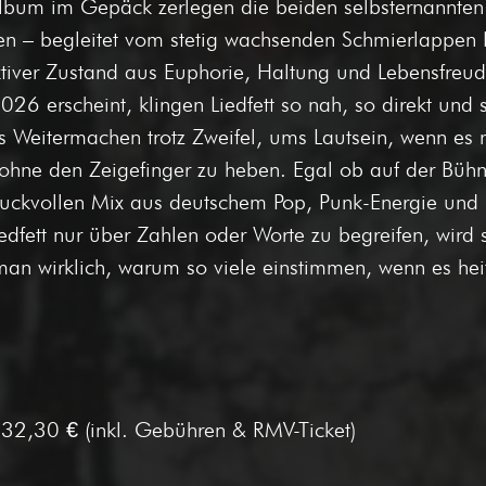
lbum im Gepäck zerlegen die beiden selbsternannten 
en – begleitet vom stetig wachsenden Schmierlappen 
tiver Zustand aus Euphorie, Haltung und Lebensfreude
026 erscheint, klingen Liedfett so nah, so direkt und 
Weitermachen trotz Zweifel, ums Lautsein, wenn es nö
ohne den Zeigefinger zu heben. Egal ob auf der Bühn
 druckvollen Mix aus deutschem Pop, Punk-Energie un
fett nur über Zahlen oder Worte zu begreifen, wird sch
 man wirklich, warum so viele einstimmen, wenn es hei
32,30 € (inkl. Gebühren & RMV-Ticket)